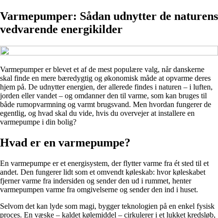
Varmepumper: Sådan udnytter de naturens
vedvarende energikilder
Varmepumper er blevet et af de mest populære valg, når danskerne
skal finde en mere bæredygtig og økonomisk måde at opvarme deres
hjem på. De udnytter energien, der allerede findes i naturen – i luften,
jorden eller vandet – og omdanner den til varme, som kan bruges til
både rumopvarmning og varmt brugsvand. Men hvordan fungerer de
egentlig, og hvad skal du vide, hvis du overvejer at installere en
varmepumpe i din bolig?
Hvad er en varmepumpe?
En varmepumpe er et energisystem, der flytter varme fra ét sted til et
andet. Den fungerer lidt som et omvendt køleskab: hvor køleskabet
fjerner varme fra indersiden og sender den ud i rummet, henter
varmepumpen varme fra omgivelserne og sender den ind i huset.
Selvom det kan lyde som magi, bygger teknologien på en enkel fysisk
proces. En væske – kaldet kølemiddel – cirkulerer i et lukket kredsløb,