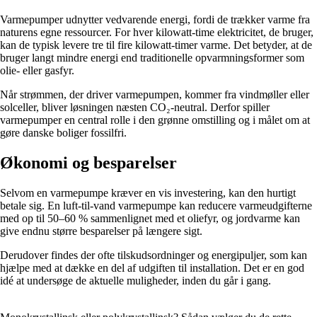
Varmepumper udnytter vedvarende energi, fordi de trækker varme fra
naturens egne ressourcer. For hver kilowatt-time elektricitet, de bruger,
kan de typisk levere tre til fire kilowatt-timer varme. Det betyder, at de
bruger langt mindre energi end traditionelle opvarmningsformer som
olie- eller gasfyr.
Når strømmen, der driver varmepumpen, kommer fra vindmøller eller
solceller, bliver løsningen næsten CO₂-neutral. Derfor spiller
varmepumper en central rolle i den grønne omstilling og i målet om at
gøre danske boliger fossilfri.
Økonomi og besparelser
Selvom en varmepumpe kræver en vis investering, kan den hurtigt
betale sig. En luft-til-vand varmepumpe kan reducere varmeudgifterne
med op til 50–60 % sammenlignet med et oliefyr, og jordvarme kan
give endnu større besparelser på længere sigt.
Derudover findes der ofte tilskudsordninger og energipuljer, som kan
hjælpe med at dække en del af udgiften til installation. Det er en god
idé at undersøge de aktuelle muligheder, inden du går i gang.