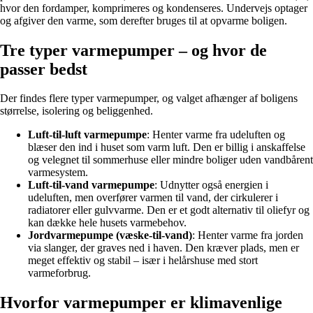
hvor den fordamper, komprimeres og kondenseres. Undervejs optager
og afgiver den varme, som derefter bruges til at opvarme boligen.
Tre typer varmepumper – og hvor de
passer bedst
Der findes flere typer varmepumper, og valget afhænger af boligens
størrelse, isolering og beliggenhed.
Luft-til-luft varmepumpe
: Henter varme fra udeluften og
blæser den ind i huset som varm luft. Den er billig i anskaffelse
og velegnet til sommerhuse eller mindre boliger uden vandbårent
varmesystem.
Luft-til-vand varmepumpe
: Udnytter også energien i
udeluften, men overfører varmen til vand, der cirkulerer i
radiatorer eller gulvvarme. Den er et godt alternativ til oliefyr og
kan dække hele husets varmebehov.
Jordvarmepumpe (væske-til-vand)
: Henter varme fra jorden
via slanger, der graves ned i haven. Den kræver plads, men er
meget effektiv og stabil – især i helårshuse med stort
varmeforbrug.
Hvorfor varmepumper er klimavenlige