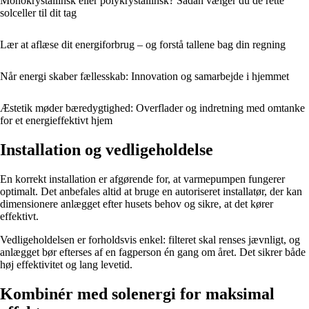
Monokrystallinsk eller polykrystallinsk? Sådan vælger du de rette
solceller til dit tag
Lær at aflæse dit energiforbrug – og forstå tallene bag din regning
Når energi skaber fællesskab: Innovation og samarbejde i hjemmet
Æstetik møder bæredygtighed: Overflader og indretning med omtanke
for et energieffektivt hjem
Installation og vedligeholdelse
En korrekt installation er afgørende for, at varmepumpen fungerer
optimalt. Det anbefales altid at bruge en autoriseret installatør, der kan
dimensionere anlægget efter husets behov og sikre, at det kører
effektivt.
Vedligeholdelsen er forholdsvis enkel: filteret skal renses jævnligt, og
anlægget bør efterses af en fagperson én gang om året. Det sikrer både
høj effektivitet og lang levetid.
Kombinér med solenergi for maksimal