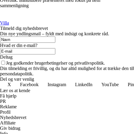
Overblik: Båndslibere præsenteret med fokus på nem
sammenligning
Villa
Tilmeld dig nyhedsbrevet
Din nye yndlingsmail – fyldt med indsigt og konkrete råd.
Hvad er din e-mail?
Deltag
Jeg godkender brugerbetingelser og privatlivspolitik.
Din tilmelding er frivillig, og du har altid mulighed for at trække den 
persondatapolitik.
Del og vær venlig
X
Facebook
Instagram
LinkedIn
YouTube
Pin
Lær os at kende
Få hjælp
PR
Reklame
Profil
Nyhedsbrevet
Affiliate
Giv bidrag
Info