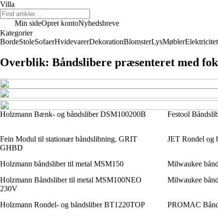
Villa
Min side
Opret konto
Nyhedsbreve
Kategorier
Borde
Stole
Sofaer
Hvidevarer
Dekoration
Blomster
Lys
Møbler
Elektricitet
Overblik: Båndslibere præsenteret med fo
Holzmann Bænk- og båndsliber DSM100200B
Festool Båndsli
Fein Modul til stationær båndslibning. GRIT
JET Rondel og 
GHBD
Holzmann båndsliber til metal MSM150
Milwaukee bån
Holzmann Båndsliber til metal MSM100NEO
Milwaukee bånd
230V
Holzmann Rondel- og båndsliber BT1220TOP
PROMAC Bånds