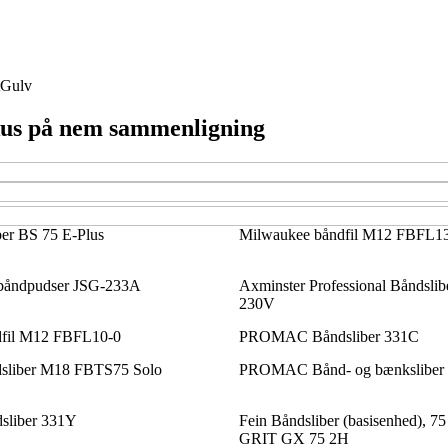
Gulv
kus på nem sammenligning
ber BS 75 E-Plus
Milwaukee båndfil M12 FBFL1
båndpudser JSG-233A
Axminster Professional Båndsl
230V
dfil M12 FBFL10-0
PROMAC Båndsliber 331C
sliber M18 FBTS75 Solo
PROMAC Bånd- og bænksliber
liber 331Y
Fein Båndsliber (basisenhed), 75
GRIT GX 75 2H