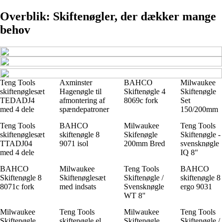
Overblik: Skiftenøgler, der dækker mange
behov
Teng Tools
Axminster
BAHCO
Milwaukee
skiftenøglesæt
Hagenøgle til
Skiftenøgle 4
Skiftenøgle
TEDADJ4
afmontering af
8069c fork
Set
med 4 dele
spændepatroner
150/200mm
Teng Tools
BAHCO
Milwaukee
Teng Tools
skiftenøglesæt
skiftenøgle 8
Skifenøgle
Skiftenøgle -
TTADJ04
9071 isol
200mm Bred
svensknøgle
med 4 dele
IQ 8"
BAHCO
Milwaukee
Teng Tools
BAHCO
Skiftenøgle 8
Skiftenøglesæt
Skiftenøgle /
skiftenøgle 8
8071c fork
med indsats
Svensknøgle
ergo 9031
WT 8"
Milwaukee
Teng Tools
Milwaukee
Teng Tools
Skiftenøgle
skiftenøgle el.
Skiftenøgle
Skiftenøgle /