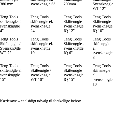
380 mm
svensknøgle 6"
200mm
Svensknøgle
WT 12"
Teng Tools
Teng Tools
Teng Tools
Teng Tools
skiftenøgle el.
skiftenøgle el.
Skiftenøgle -
Skiftenøgle -
svensknøgle
svensknøgle
svensknøgle
svensknøgle
4"
24"
IQ 12"
IQ 10"
Teng Tools
Teng Tools
Teng Tools
Teng Tools
Skiftenøgle /
skiftenøgle el.
Skiftenøgle -
skiftenøgle
Svensknøgle
svensknøgle
svensknøgle
el.
WT 7"
10"
IQ 6"
svensknøgle
8"
Teng Tools
Teng Tools
Teng Tools
Teng Tools
skiftenøgle el.
Skiftenøgle /
Skiftenøgle -
skiftenøgle
svensknøgle
svensknøgle
svensknøgle
el.
15"
WT 10"
IQ 15"
svensknøgle
18"
Kædesave – et alsidigt udvalg til forskellige behov