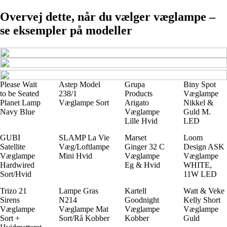
Overvej dette, når du vælger væglampe –
se eksempler på modeller
Please Wait
Astep Model
Grupa
Biny Spot
to be Seated
238/1
Products
Væglampe
Planet Lamp
Væglampe Sort
Arigato
Nikkel &
Navy Blue
Væglampe
Guld M.
Lille Hvid
LED
GUBI
SLAMP La Vie
Marset
Loom
Satellite
Væg/Loftlampe
Ginger 32 C
Design ASK
Væglampe
Mini Hvid
Væglampe
Væglampe
Hardwired
Eg & Hvid
WHITE,
Sort/Hvid
11W LED
Trizo 21
Lampe Gras
Kartell
Watt & Veke
Sirens
N214
Goodnight
Kelly Short
Væglampe
Væglampe Mat
Væglampe
Væglampe
Sort +
Sort/Rå Kobber
Kobber
Guld