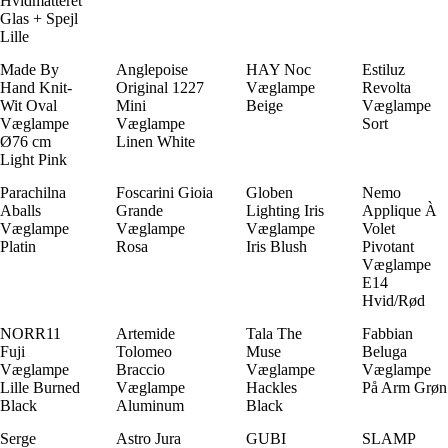
Hvidmatteret
Glas + Spejl
Lille
Made By
Anglepoise
HAY Noc
Estiluz
Hand Knit-
Original 1227
Væglampe
Revolta
Wit Oval
Mini
Beige
Væglampe
Væglampe
Væglampe
Sort
Ø76 cm
Linen White
Light Pink
Parachilna
Foscarini Gioia
Globen
Nemo
Aballs
Grande
Lighting Iris
Applique À
Væglampe
Væglampe
Væglampe
Volet
Platin
Rosa
Iris Blush
Pivotant
Væglampe
E14
Hvid/Rød
NORR11
Artemide
Tala The
Fabbian
Fuji
Tolomeo
Muse
Beluga
Væglampe
Braccio
Væglampe
Væglampe
Lille Burned
Væglampe
Hackles
På Arm Grøn
Black
Aluminum
Black
Serge
Astro Jura
GUBI
SLAMP