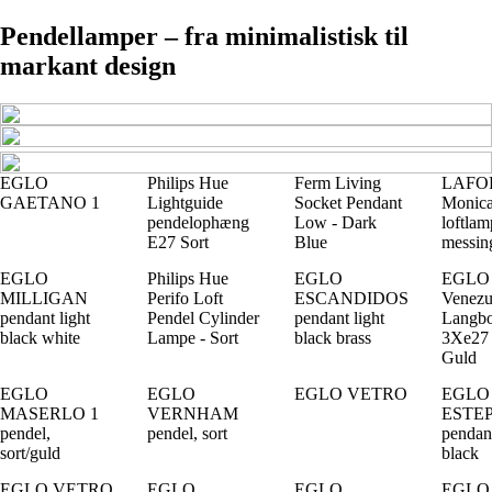
Pendellamper – fra minimalistisk til
markant design
EGLO
Philips Hue
Ferm Living
LAFO
GAETANO 1
Lightguide
Socket Pendant
Monic
pendelophæng
Low - Dark
loftlam
E27 Sort
Blue
messing
EGLO
Philips Hue
EGLO
EGLO
MILLIGAN
Perifo Loft
ESCANDIDOS
Venezu
pendant light
Pendel Cylinder
pendant light
Langb
black white
Lampe - Sort
black brass
3Xe27
Guld
EGLO
EGLO
EGLO VETRO
EGLO
MASERLO 1
VERNHAM
ESTE
pendel,
pendel, sort
pendant
sort/guld
black
EGLO VETRO
EGLO
EGLO
EGLO